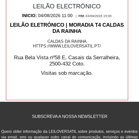
LEILÃO ELECTRÓNICO
INICIO:
04/08/2026 11:00
|
FIM:
03/09/2026 15:00
LEILÃO ELETRÓNICO | MORADIA T4 CALDAS
DA RAINHA
CALDAS DA RAINHA
HTTPS://WWW.LEILOVERSATIL.PT/
Rua Bela Vista nº58 E, Casais da Serralheira,
2500-432 Coto.
Visitas sob marcação.
SUBSCREVA A NOSSA NEWSLETTER
Quero obter informação da LEILOVERSATIL sobre produtos, serviços e eventos
via email, sms ou qualquer outro canal de comunicação, incluindo as últimas