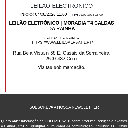
LEILÃO ELECTRÓNICO
INICIO:
04/08/2026 11:00
|
FIM:
03/09/2026 15:00
LEILÃO ELETRÓNICO | MORADIA T4 CALDAS
DA RAINHA
CALDAS DA RAINHA
HTTPS://WWW.LEILOVERSATIL.PT/
Rua Bela Vista nº58 E, Casais da Serralheira,
2500-432 Coto.
Visitas sob marcação.
SUBSCREVA A NOSSA NEWSLETTER
Quero obter informação da LEILOVERSATIL sobre produtos, serviços e eventos
via email, sms ou qualquer outro canal de comunicação, incluindo as últimas