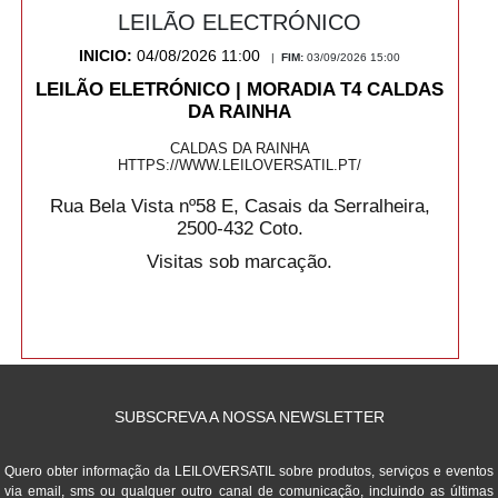
LEILÃO ELECTRÓNICO
INICIO:
04/08/2026 11:00
|
FIM:
03/09/2026 15:00
LEILÃO ELETRÓNICO | MORADIA T4 CALDAS
DA RAINHA
CALDAS DA RAINHA
HTTPS://WWW.LEILOVERSATIL.PT/
Rua Bela Vista nº58 E, Casais da Serralheira,
2500-432 Coto.
Visitas sob marcação.
SUBSCREVA A NOSSA NEWSLETTER
Quero obter informação da LEILOVERSATIL sobre produtos, serviços e eventos
via email, sms ou qualquer outro canal de comunicação, incluindo as últimas