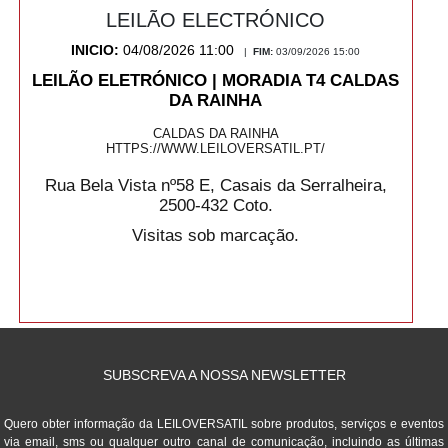
LEILÃO ELECTRÓNICO
INICIO:
04/08/2026 11:00
|
FIM:
03/09/2026 15:00
LEILÃO ELETRÓNICO | MORADIA T4 CALDAS
DA RAINHA
CALDAS DA RAINHA
HTTPS://WWW.LEILOVERSATIL.PT/
Rua Bela Vista nº58 E, Casais da Serralheira,
2500-432 Coto.
Visitas sob marcação.
SUBSCREVA A NOSSA NEWSLETTER
Quero obter informação da LEILOVERSATIL sobre produtos, serviços e eventos
via email, sms ou qualquer outro canal de comunicação, incluindo as últimas