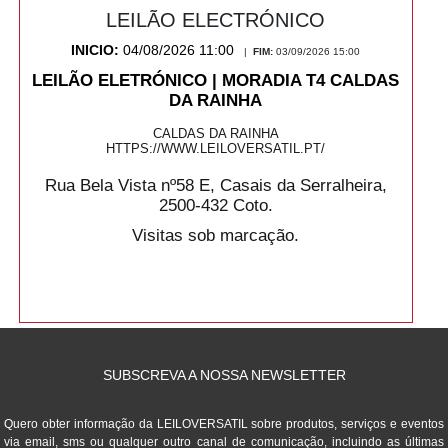
LEILÃO ELECTRÓNICO
INICIO:
04/08/2026 11:00
|
FIM:
03/09/2026 15:00
LEILÃO ELETRÓNICO | MORADIA T4 CALDAS
DA RAINHA
CALDAS DA RAINHA
HTTPS://WWW.LEILOVERSATIL.PT/
Rua Bela Vista nº58 E, Casais da Serralheira,
2500-432 Coto.
Visitas sob marcação.
SUBSCREVA A NOSSA NEWSLETTER
Quero obter informação da LEILOVERSATIL sobre produtos, serviços e eventos
via email, sms ou qualquer outro canal de comunicação, incluindo as últimas